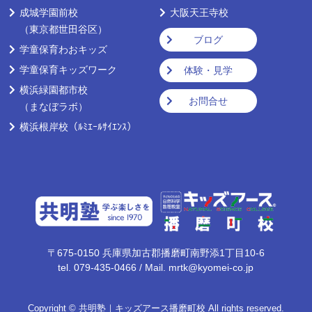
成城学園前校
大阪天王寺校
（東京都世田谷区）
ブログ
学童保育わおキッズ
学童保育キッズワーク
体験・見学
横浜緑園都市校
お問合せ
（まなぼラボ）
横浜根岸校
（ﾙﾐｴｰﾙｻｲｴﾝｽ）
〒675-0150
兵庫県加古郡播磨町南野添1丁目10-6
tel.
079-435-0466
/
Mail.
mrtk@kyomei-co.jp
Copyright © 共明塾｜キッズアース播磨町校
All rights reserved.