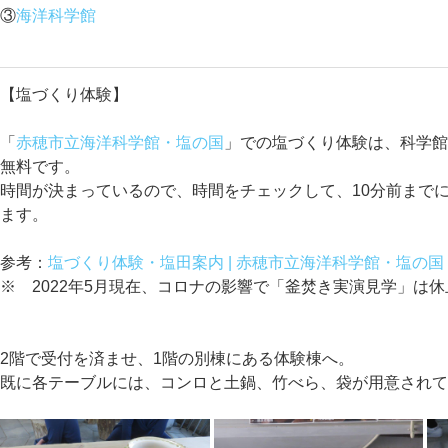
③
海洋科学館
【塩づくり体験】
「
赤穂市立海洋科学館・塩の国
」での塩づくり体験は、科学
無料です。
時間が決まっているので、時間をチェックして、10分前まで
ます。
参考：
塩づくり体験・塩田案内 | 赤穂市立海洋科学館・塩の
※ 2022年5月現在、コロナの影響で「釜焚き実演見学」は
2階で受付を済ませ、1階の別棟にある体験棟へ。
既に各テーブルには、コンロと土鍋、竹べら、袋が用意され