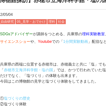
博物館探訪】赤穂市立海洋科学館・塩の
2/05/04
3_自由研究
05_見学・おでかけ
理科
社会
SDGsアドバイザー
が講師をつとめる、兵庫県の
理科実験教室
サイエンスショー
や、
Youtube
での「
1分間実験動画
」配信な
東大卒講師
が勉強のノウハウを楽しく教える、播磨町の
共明
からも是非お越しください。
兵庫県の西端に位置する赤穂市は、赤穂義士と共に「塩」で
「
赤穂市立海洋科学館・塩の国
」では、かつて行われていた
だけでなく、「塩づくり」の体験も出来ます。
今回はこの博物館の見学と塩づくり体験をしてきました。
①
塩づくりの歴史
②塩づくり体験