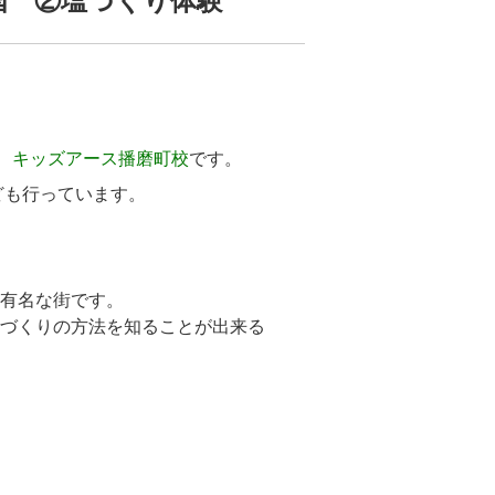
国 ②塩づくり体験
、
キッズアース播磨町校
です。
ども行っています。
塾
です。
神戸、加古川、明石、高砂
も有名な街です。
塩づくりの方法を知ることが出来る