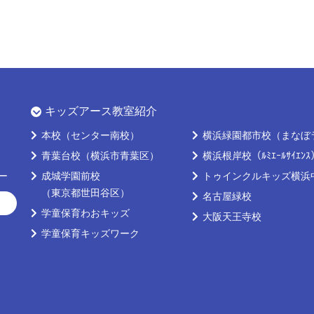
キッズアース教室紹介
本校
（センター南校）
横浜緑園都市校
（まなぼ
青葉台校
（横浜市青葉区）
横浜根岸校
（ﾙﾐｴｰﾙｻｲｴﾝ
ー
成城学園前校
トゥインクルキッズ横浜
（東京都世田谷区）
名古屋緑校
学童保育わおキッズ
大阪天王寺校
学童保育キッズワーク