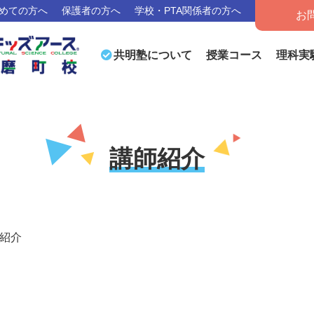
めての方へ
保護者の方へ
学校・PTA関係者の方へ
お
授業コース
理科実
共明塾について
講師紹介
紹介