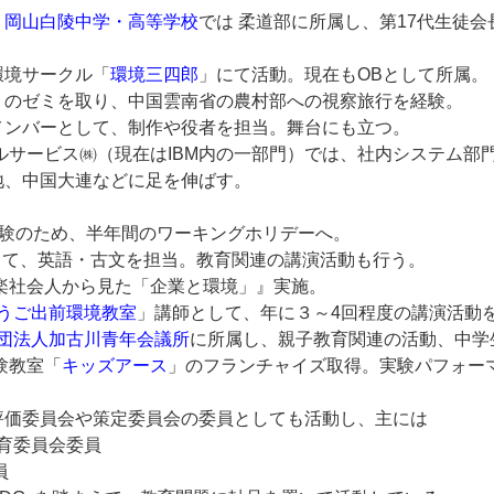
、
岡山白陵中学・高等学校
では 柔道部に所属し、第17代生徒
。
環境サークル「
環境三四郎
」にて活動。現在もOBとして所属。
」のゼミを取り、中国雲南省の農村部への視察旅行を経験。
メンバーとして、制作や役者を担当。舞台にも立つ。
ルサービス㈱（現在はIBM内の一部門）では、社内システム部
地、中国大連などに足を伸ばす。
例体験のため、半年間のワーキングホリデーへ。
師として、英語・古文を担当。教育関連の講演活動も行う。
気楽社会人から見た「企業と環境」』実施。
うご出前環境教室
」講師として、年に３～4回程度の講演活動
団法人加古川青年会議所
に所属し、親子教育関連の活動、中学
験教室「
キッズアース
」のフランチャイズ取得。実験パフォー
評価委員会や策定委員会の委員としても活動し、主には
教育委員会委員
員