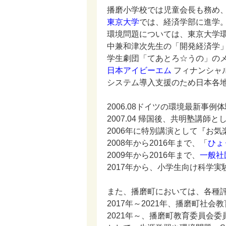
播磨小学校では児童会長も務め
東京大学
では、経済学部に進学
環境問題については、東京大学
中兼和津次先生の「開発経済学
学生劇団「てあとろ☆うの」の
日本アイビーエム
フィナンシャ
システム導入支援のため日本各
2006.08ドイツの環境最新事
2007.04 帰国後、共明塾講
2006年に特別講演として『お
2008年から2016年まで、「
ひょ
2009年から2016年まで、
一般社
2017年から、小学生向け科学実
また、播磨町においては、各種
2017年～2021年、播磨町社会
2021年～、播磨町教育委員会委