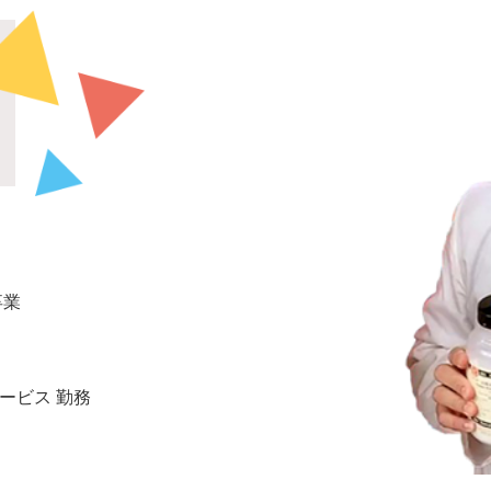
卒業
ービス 勤務