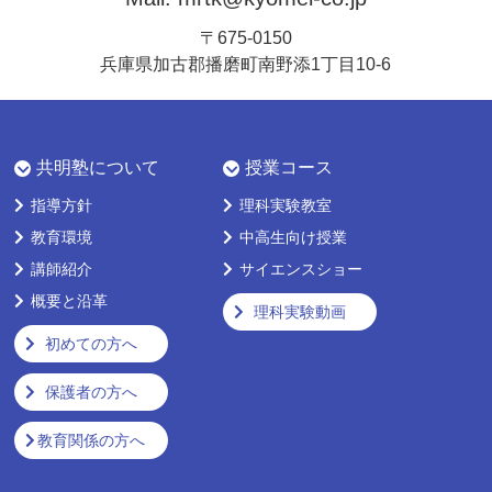
〒675-0150
兵庫県加古郡播磨町南野添1丁目10-6
共明塾について
授業コース
指導方針
理科実験教室
教育環境
中高生向け授業
講師紹介
サイエンスショー
概要と沿革
理科実験動画
初めての方へ
保護者の方へ
教育関係の方へ