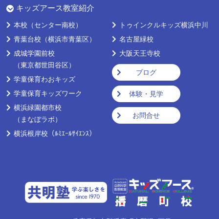
キッズアース教室紹介
本校
（センター南校）
トゥインクルキッズ横浜中川
青葉台校
（横浜市青葉区）
名古屋緑校
成城学園前校
大阪天王寺校
（東京都世田谷区）
ブログ
学童保育わおキッズ
学童保育キッズワーク
体験・見学
横浜緑園都市校
お問合せ
（まなぼラボ）
横浜根岸校
（ﾙﾐｴｰﾙｻｲｴﾝｽ）