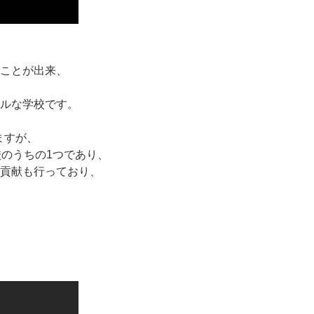
ることが出来、
ャルな学校です。
ますが、
校のうちの1つであり、
域貢献も行っており、
。