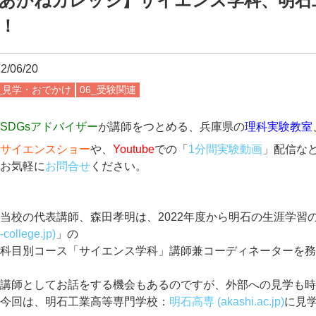
あかねカレッジ】サイエンス学科、明石
！
2/06/20
5_見学・おでかけ
06_受験関連
SDGsアドバイザー
が講師をつとめる、兵庫県の
理科実験教室
サイエンスショー
や、
Youtube
での「
1分間実験動画
」配信な
お気軽に
お問合せ
ください。
東大卒講師
が勉強のノウハウを
す。
神戸、加古川、明石、高砂からも是非お越しください。
当校の代表講師、森田孝明は、2022年度から明石の生涯学習
-college.jp)
」の
科目別コース「サイエンス学科」講師兼コーディネーターを
講師としてお話をする機会もあるのですが、外部への見学も
今回は、明石工業高等専門学校：
明石高専 (akashi.ac.jp)
に見