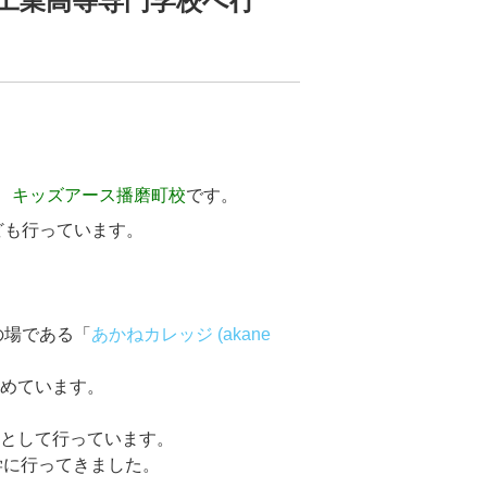
工業高等専門学校へ行
、
キッズアース播磨町校
です。
ども行っています。
楽しく教える、播磨町の
共明塾
で
の場である「
あかねカレッジ (akane
務めています。
時として行っています。
学に行ってきました。