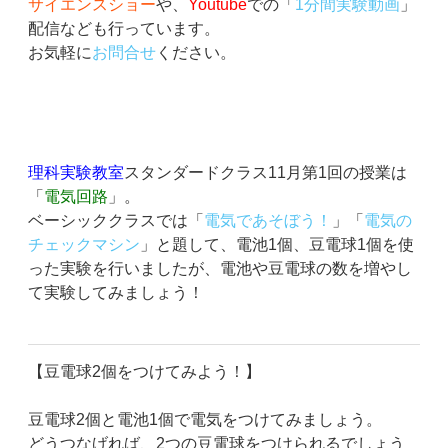
サイエンスショー
や、
Youtube
での「
1分間実験動画
」
配信なども行っています。
お気軽に
お問合せ
ください。
東大卒講師
が勉強のノウハウを楽しく教える、兵庫県
の
共明塾
です。
理科実験教室
スタンダードクラス11月第1回の授業は
「
電気回路
」。
ベーシッククラスでは「
電気であそぼう！
」「
電気の
チェックマシン
」と題して、電池1個、豆電球1個を使
った実験を行いましたが、電池や豆電球の数を増やし
て実験してみましょう！
【豆電球2個をつけてみよう！】
豆電球2個と電池1個で電気をつけてみましょう。
どうつなげれば、2つの豆電球をつけられるでしょう