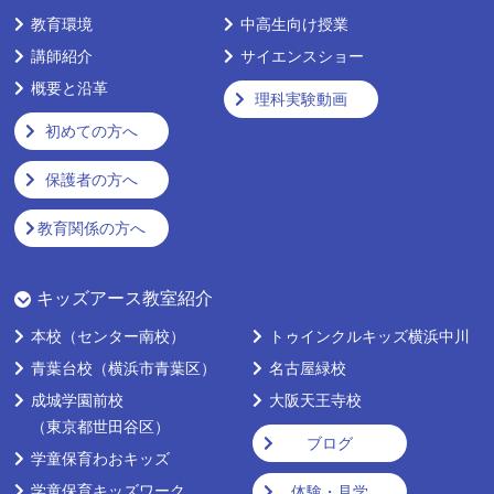
教育環境
中高生向け授業
講師紹介
サイエンスショー
概要と沿革
理科実験動画
初めての方へ
保護者の方へ
教育関係の方へ
キッズアース教室紹介
本校
（センター南校）
トゥインクルキッズ横浜中川
青葉台校
（横浜市青葉区）
名古屋緑校
成城学園前校
大阪天王寺校
（東京都世田谷区）
ブログ
学童保育わおキッズ
学童保育キッズワーク
体験・見学