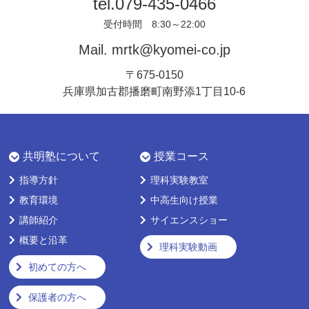
tel.
079-435-0466
受付時間 8:30～22:00
Mail.
mrtk@kyomei-co.jp
〒675-0150
兵庫県加古郡播磨町南野添1丁目10-6
共明塾について
授業コース
指導方針
理科実験教室
教育環境
中高生向け授業
講師紹介
サイエンスショー
概要と沿革
理科実験動画
初めての方へ
保護者の方へ