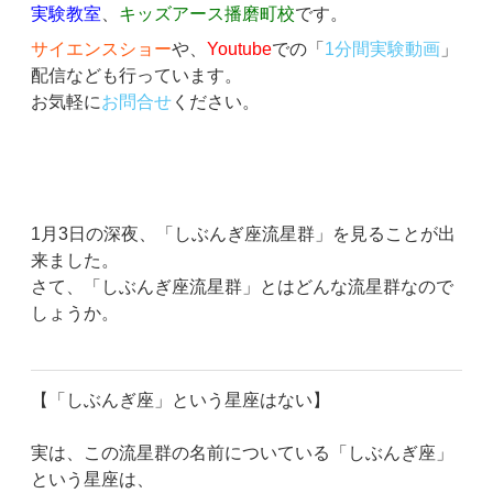
実験教室
、
キッズアース播磨町校
です。
サイエンスショー
や、
Youtube
での「
1分間実験動画
」
配信なども行っています。
お気軽に
お問合せ
ください。
東大卒講師
が勉強のノウハウを楽しく教える、播磨町
の
共明塾
です。
神戸、加古川、明石、高砂からも是非
お越しください。
1月3日の深夜、「しぶんぎ座流星群」を見ることが出
来ました。
さて、「しぶんぎ座流星群」とはどんな流星群なので
しょうか。
【「しぶんぎ座」という星座はない】
実は、この流星群の名前についている「しぶんぎ座」
という星座は、