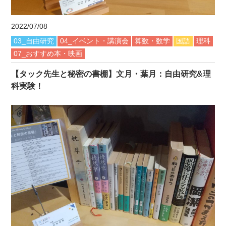
2022/07/08
03_自由研究
04_イベント・講演会
算数・数学
国語
理科
07_おすすめ本・映画
【タック先生と秘密の書棚】文月・葉月：自由研究&理
科実験！