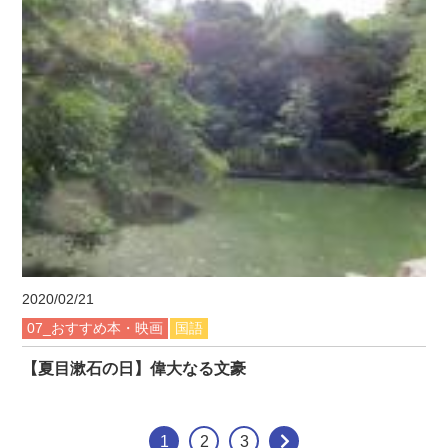
2020/02/21
07_おすすめ本・映画
国語
【夏目漱石の日】偉大なる文豪
1
2
3