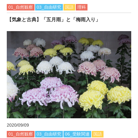
01_自然観察
03_自由研究
国語
理科
【気象と古典】「五月雨」と「梅雨入り」
2020/09/09
01_自然観察
03_自由研究
06_受験関連
国語