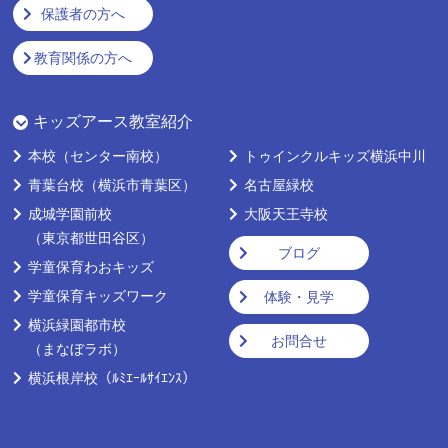
保護者の方へ
教育関係の方へ
キッズアース教室紹介
本校
（センター南校）
トゥインクルキッズ横浜中川
青葉台校
（横浜市青葉区）
名古屋緑校
成城学園前校
大阪天王寺校
（東京都世田谷区）
ブログ
学童保育わおキッズ
学童保育キッズワーク
体験・見学
横浜緑園都市校
お問合せ
（まなぼラボ）
横浜根岸校
（ﾙﾐｴｰﾙｻｲｴﾝｽ）