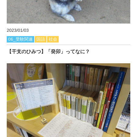
2023/01/03
06_受験関連
国語
社会
【干支のひみつ】「癸卯」ってなに？