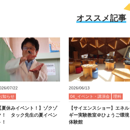
オススメ記事
026/07/22
2026/06/13
お知らせ
04_イベント・講演会
理科
【夏休みイベント！】ゾクゾ
【サイエンスショー】エネル
ク！ タック先生の夏イベン
ギー実験教室＠ひょうご環境
ト！
体験館