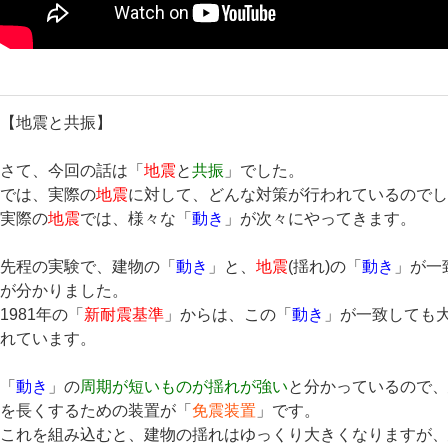
【地震と共振】
さて、今回の話は「
地震
と
共振
」でした。
では、実際の
地震
に対して、どんな対策が行われているので
実際の
地震
では、様々な「
動き
」が次々にやってきます。
先程の実験で、建物の「
動き
」と、
地震
(揺れ)の「
動き
」が一
が分かりました。
1981年の「
新耐震基準
」からは、この「
動き
」が一致しても
れています。
「
動き
」の
周期が短いものが揺れが強い
と分かっているので
を長くするための装置が「
免震装置
」です。
これを組み込むと、建物の揺れはゆっくり大きくなりますが