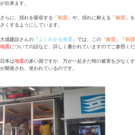
が出来ます。
さらに、揺れを吸収する「
制震
」や、揺れに耐える「
耐震
」
さくするようにしています。
大成建設さんの「
よくわかる免震
」では、この「
耐震
」「
制
地震
についての話など、詳しく書かれていますのでご参照く
日本は
地震
の多い国ですが、万が一起きた時の被害を少なく
が開発され、使われているのです。