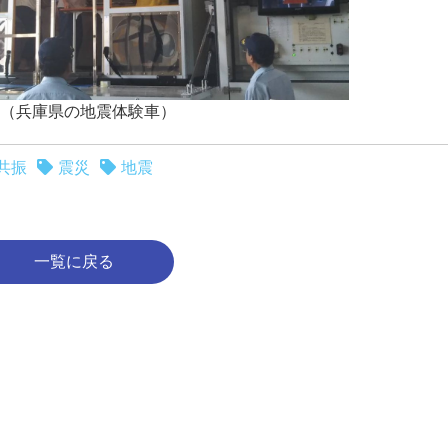
（兵庫県の地震体験車）
共振
震災
地震
一覧に戻る