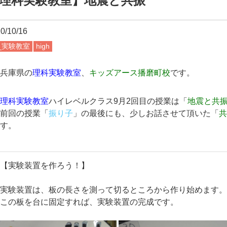
理科実験教室】地震と共振
0/10/16
2_実験教室
high
兵庫県の
理科実験教室
、
キッズアース播磨町校
です。
理科実験教室
ハイレベルクラス9月2回目の授業は「
地震と共
前回の授業「
振り子
」の最後にも、少しお話させて頂いた「
す。
【実験装置を作ろう！】
実験装置は、板の長さを測って切るところから作り始めます
この板を台に固定すれば、実験装置の完成です。