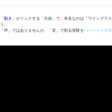
「
動き
」がリンクする「
共振
」で、有名なのは「ワイングラ
う。
「声」ではありませんが、「音」で割る実験を
ハーバード大