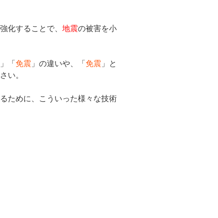
を強化することで、
地震
の被害を小
震
」「
免震
」の違いや、「
免震
」と
ださい。
するために、こういった様々な技術