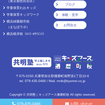
（東京都世田谷区）
ブログ
学童保育わおキッズ
学童保育キッズワーク
体験・見学
横浜緑園都市校
お問合せ
（まなぼラボ）
横浜根岸校
（ﾙﾐｴｰﾙｻｲｴﾝｽ）
〒675-0150
兵庫県加古郡播磨町南野添1丁目10-6
tel.
079-435-0466
/
Mail.
mrtk@kyomei-co.jp
Copyright © 共明塾｜キッズアース播磨町校
All rights reserved.
079-435-0466
お問い合わせ