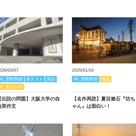
026/03/07
2025/01/16
06_受験関連
新テスト
英語
06_受験関連
国語
08_東京大学
【伝説の問題】大阪大学の自
【名作再読】夏目漱石『坊ち
由英作文
ゃん』は面白い！