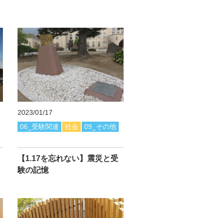
2023/01/17
06_受験関連
社会
09_その他
【1.17を忘れない】震災と受
験の記憶