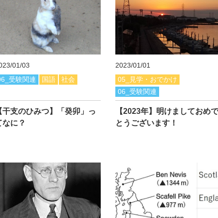
023/01/03
2023/01/01
06_受験関連
国語
社会
05_見学・おでかけ
06_受験関連
【干支のひみつ】「癸卯」っ
【2023年】明けましておめ
てなに？
とうございます！