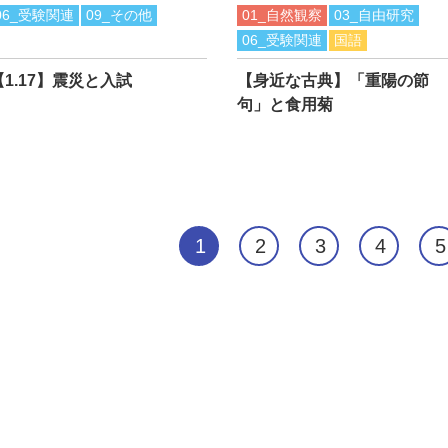
06_受験関連
09_その他
01_自然観察
03_自由研究
06_受験関連
国語
【1.17】震災と入試
【身近な古典】「重陽の節
句」と食用菊
1
2
3
4
5