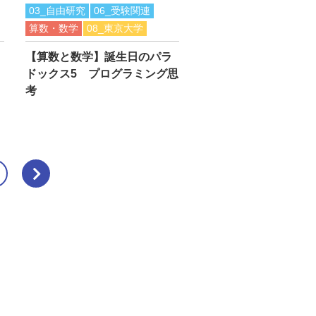
03_自由研究
06_受験関連
算数・数学
08_東京大学
【算数と数学】誕生日のパラ
ドックス5 プログラミング思
考